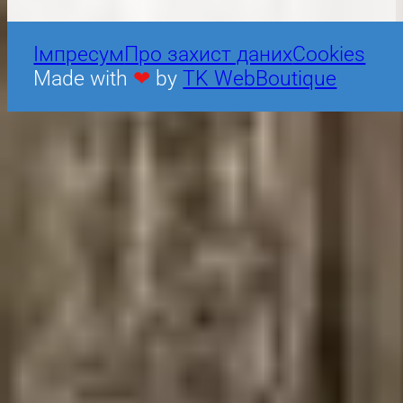
Iмпресум
Про захист даних
Cookies
Made with
❤
by
TK WebBoutique