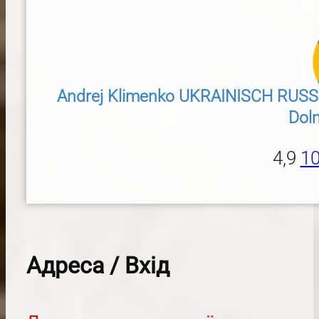
Andrej Klimenko UKRAINISCH RUSSISCH 
Dol
4,9
10
Адреса / Вхiд